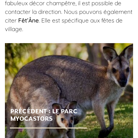
fabuleux décor champêtre, il est possible de
contacter la direction. Nous pouvons également
citer
Fêt’Âne
. Elle est spécifique aux fêtes de
village.
PRÉCÉDENT :
LE PARC
MYOCASTORS