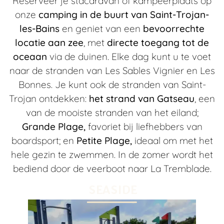
Reserveer je stacaravan of kampeerplaats op
onze
camping in de buurt van Saint-Trojan-
les-Bains
en geniet van een
bevoorrechte
locatie aan zee
, met
directe toegang tot de
oceaan
via de duinen. Elke dag kunt u te voet
naar de stranden van Les Sables Vignier en Les
Bonnes. Je kunt ook de stranden van Saint-
Trojan ontdekken:
het strand van Gatseau
, een
van de mooiste stranden van het eiland;
Grande Plage,
favoriet bij liefhebbers van
boardsport; en
Petite Plage,
ideaal om met het
hele gezin te zwemmen. In de zomer wordt het
bediend door de veerboot naar La Tremblade.
SEASIDE