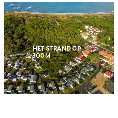
bains
.
Reserveer nu je stacaravan of kampeerplaats
voor tent, caravan en/of camper.
HET STRAND OP
300M