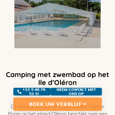
Camping met zwembad op het
Ile d’Oléron
+33 5 46 76
NEEM CONTACT MET
52 31
ONS OP
BOEK UW VERBLIJF
De driesterrencamping Les Sables Vignier
Plage op het eiland Oléron beschikt over een