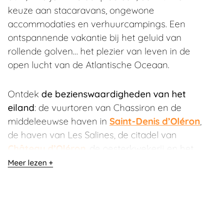
keuze aan stacaravans, ongewone
accommodaties en verhuurcampings. Een
ontspannende vakantie bij het geluid van
rollende golven… het plezier van leven in de
open lucht van de Atlantische Oceaan.
Ontdek
de bezienswaardigheden van het
eiland
: de vuurtoren van Chassiron en de
middeleeuwse haven in
Saint-Denis d’Oléron
,
de haven van Les Salines, de citadel van
Château d’Oléron
, de oesterkwekerij en het
natuurgebied van Fort Royer, de haven van La
Meer lezen
Cotinière in
Saint-Pierre d’Oléron
, de
oesterroute, het vogelmoeras in
Dolus-
d’Oléron
,
Fort Boyard
, de markt in
La Brée-
les-bains
en het treintje in
Saint-Trojan-les-